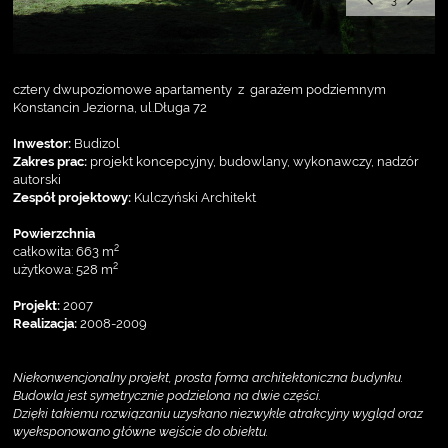
3
cztery dwupoziomowe apartamenty z garażem podziemnym
Konstancin Jeziorna, ul.Długa 72
Inwestor:
Budizol
Zakres prac:
projekt koncepcyjny, budowlany, wykonawczy, nadzór
autorski
Zespół projektowy:
Kulczyński Architekt
Powierzchnia
2
całkowita: 663 m
2
użytkowa: 528 m
Projekt:
2007
Realizacja:
2008-2009
Niekonwencjonalny projekt, prosta forma architektoniczna budynku.
Budowla jest symetrycznie podzielona na dwie części.
Dzięki takiemu rozwiązaniu uzyskano niezwykle atrakcyjny wygląd
oraz
wyeksponowano główne wejście do obiektu.